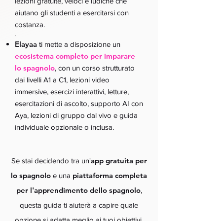
lezioni gratuite, veloci e ludiche che
aiutano gli studenti a esercitarsi con
costanza.
.
Elayaa
ti mette a disposizione un
ecosistema completo per imparare
lo spagnolo
, con un corso strutturato
dai livelli A1 a C1, lezioni video
immersive, esercizi interattivi, letture,
esercitazioni di ascolto, supporto AI con
Aya, lezioni di gruppo dal vivo e guida
individuale opzionale o inclusa.
app gratuita per
Se stai decidendo tra un'
lo spagnolo
piattaforma completa
e una
per l'apprendimento dello spagnolo
,
questa guida ti aiuterà a capire quale
opzione si adatta meglio ai tuoi obiettivi.