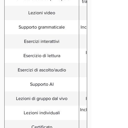
tramite IA, lezioni in di
Lezioni video
Supporto grammaticale
Incluso nelle lezioni e
Esercizi interattivi
Inclusi, con audio, su
Esercizio di lettura
Esercizi di ascolto/audio
Il tutor Aya AI è in
Supporto AI
Lezioni di gruppo dal vivo
Incluse nei piani Pr
Incluse nel piano Premiu
Lezioni individuali
lezioni disponibil
Certificato