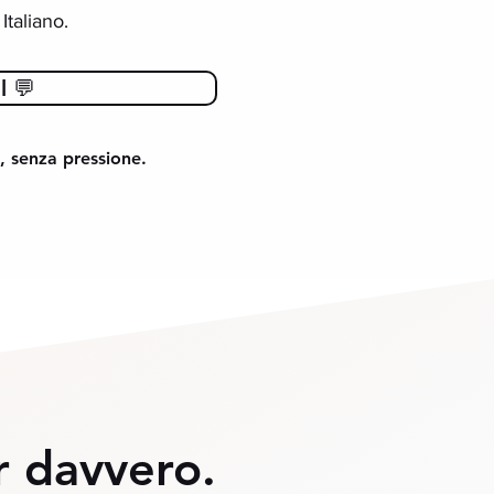
Italiano.
l 💬
, senza pressione.
r davvero.