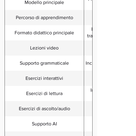
Modello principale
Percorso di apprendimento
Lezioni, strumenti di
Formato didattico principale
tramite IA, lezioni in di
Lezioni video
Supporto grammaticale
Incluso nelle lezioni e
Esercizi interattivi
Inclusa, con audio, su
Esercizi di lettura
Esercizi di ascolto/audio
Il tutor Aya AI è in
Supporto AI