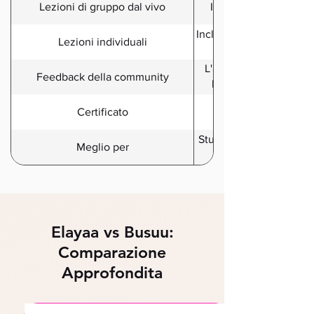
Lezioni di gruppo dal vivo
Incluse nei piani Pr
Incluse nel piano Premiu
Lezioni individuali
lezioni disponibil
L'assistenza di Elayaa 
Feedback della community
lezioni dal vivo e la 
Certificato
Studenti che cercano str
Meglio per
Elayaa vs Busuu:
Comparazione
Approfondita