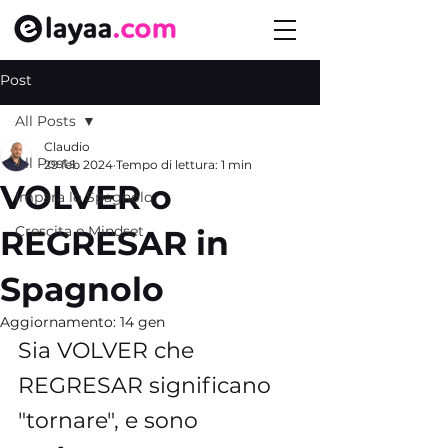
Post
All Posts
Claudio
All Posts
29 feb 2024
Tempo di lettura: 1 min
VOLVER o
Impara lo Spagnolo
Crescita e Mindset
REGRESAR in
Spagnolo
Aggiornamento:
14 gen
Sia VOLVER che 
REGRESAR significano 
"tornare", e sono 