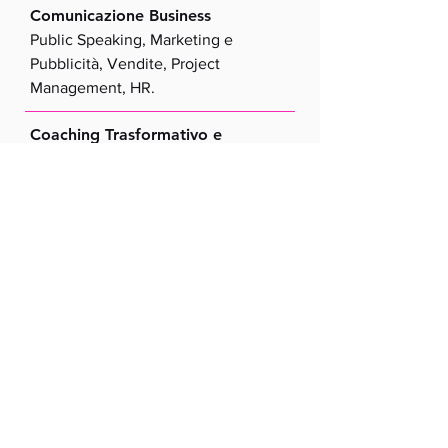
Comunicazione Business
Public Speaking, Marketing e
Pubblicità, Vendite, Project
Management, HR.
Coaching Trasformativo e
Ipnoterapia
Per facilitare la crescita e il
raggiungimento degli obiettivi,
promuovendo la guarigione interiore
attraverso la mente subconscia, per
un veloce e duraturo potenziamento
interno.
Ristrutturazione del Sistema di
Credenze
Per identificare e ridefinire le
convinzioni limitanti, trasformare
l'immagine di sé e l'identità