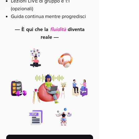
Lezioni LIVE di gruppo e 1:1
(opzionali)
Guida continua mentre progredisci
—
È qui che la
fluidità
diventa
reale
—