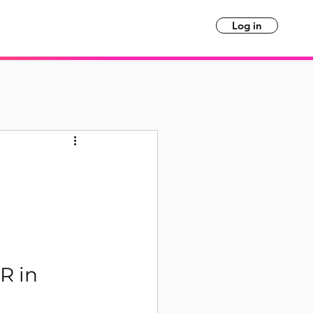
Log in
R in 