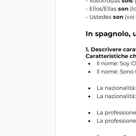
- Vosotros/as 
sois
 
- Ellos/Ellas 
son
 (l
- Ustedes 
son
 (vo
In spagnolo, u
1. Descrivere cara
Caratteristiche 
Il nome: Soy C
Il nome: Sono 
La nazionalità:
La nazionalità
La professione
La professione