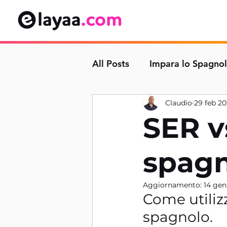
All Posts
Impara lo Spagno
Claudio
29 feb 2
SER v
spag
Aggiornamento:
14 gen
Come utiliz
spagnolo.