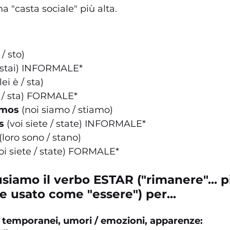
a "casta sociale" più alta.
 / sto)
 / stai) INFORMALE*
 lei è / sta)
è / sta) FORMALE*
amos
 (noi siamo / stiamo)
s
 (voi siete / state) INFORMALE*
 (loro sono / stano)
voi siete / state) FORMALE*
usiamo il verbo ESTAR ("rimanere"... p
usato come "essere") per...
ti temporanei, umori / emozioni, apparenze: