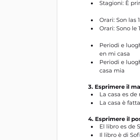
Stagioni: È pr
Orari: Son las 
Orari: Sono le 
Periodi e luogh
en mi casa
Periodi e luogh
casa mia
3. Esprimere il ma
La casa es de
La casa è fatt
4. Esprimere il p
El libro es de S
Il libro è di Sof