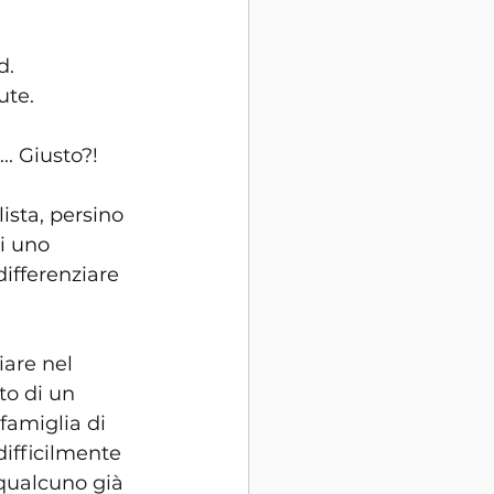
d.
ute.
. Giusto?!
ista, persino 
i uno 
ifferenziare 
are nel 
to di un 
famiglia di 
ifficilmente 
qualcuno già 