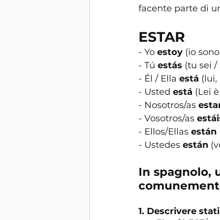
facente parte di un
ESTAR
- Yo 
estoy
 (io sono
- Tú 
estás
 (tu sei
- Él / Ella 
está
 (lui,
- Usted 
está
 (Lei 
- Nosotros/as 
est
- Vosotros/as 
estái
- Ellos/Ellas 
están
- Ustedes 
están
 (
In spagnolo, 
comunemente 
1. Descrivere sta