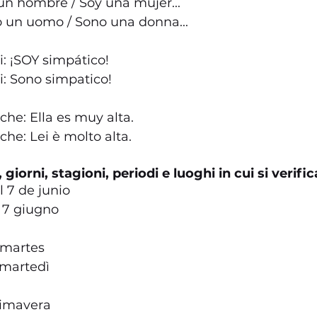
 un hombre / Soy una mujer...
o un uomo / Sono una donna...
i: ¡SOY simpático!
li: Sono simpatico!
iche: Ella es muy alta.
iche: Lei è molto alta.
giorni, stagioni, periodi e luoghi in cui si verifi
l 7 de junio
l 7 giugno
 martes
 martedì
rimavera