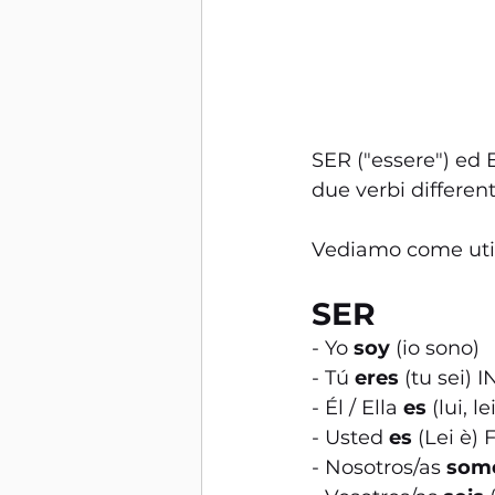
SER ("essere") ed 
due verbi different
Vediamo come utili
SER
- Yo 
soy
 (io sono)
- Tú 
eres
 (tu sei)
- Él / Ella 
es
 (lui, le
- Usted 
es
 (Lei è
- Nosotros/as 
som