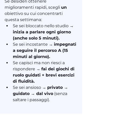
Se desideri ottenere 
miglioramenti rapidi, scegli 
un
obiettivo su cui concentrarti 
questa settimana:
Se sei bloccato nello studio → 
inizia a parlare ogni giorno 
(anche solo 5 minuti).
Se sei incostante → 
impegnati 
a seguire il percorso A (15 
minuti al giorno).
Se capisci ma non riesci a 
rispondere → 
fai dei giochi di 
ruolo guidati + brevi esercizi 
di fluidità.
Se sei ansioso → 
privato → 
guidato → dal vivo
 (senza 
saltare i passaggi).