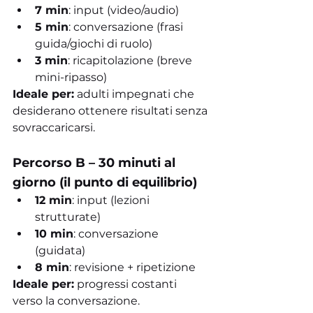
7 min
: input (video/audio)
5 min
: conversazione (frasi 
guida/giochi di ruolo)
3 min
: ricapitolazione (breve 
mini-ripasso)
Ideale per:
 adulti impegnati che 
desiderano ottenere risultati senza 
sovraccaricarsi.
Percorso B – 30 minuti al 
giorno (il punto di equilibrio)
12 min
: input (lezioni 
strutturate)
10 min
: conversazione 
(guidata)
8 min
: revisione + ripetizione
Ideale per:
 progressi costanti 
verso la conversazione.