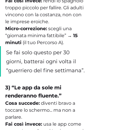
Fai così invece:
 rendi lo spagnolo 
troppo piccolo per fallire. Gli adulti 
vincono con la costanza, non con 
le imprese eroiche.
Micro-correzione:
 scegli una 
“giornata minima fattibile” → 
15 
minuti
 (il tuo Percorso A).
Se fai solo questo per 30 
giorni, batterai ogni volta il 
“guerriero del fine settimana”.
3) “Le app da sole mi 
renderanno fluente.”
Cosa succede:
 diventi bravo a 
toccare lo schermo... ma non a 
parlare.
Fai così invece:
 usa le app come 