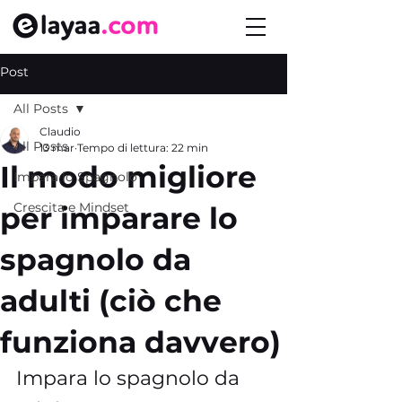
Post
All Posts
Claudio
All Posts
13 mar
Tempo di lettura: 22 min
Il modo migliore
Impara lo Spagnolo
Crescita e Mindset
per imparare lo
spagnolo da
adulti (ciò che
funziona davvero)
Impara lo spagnolo da 