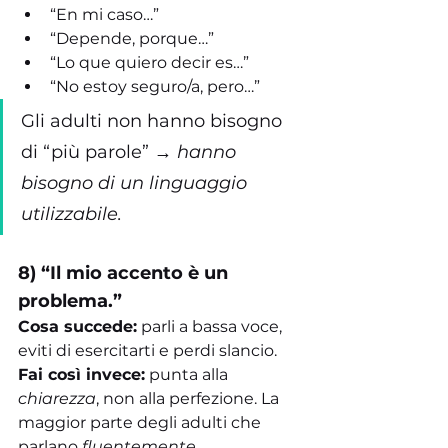
“En mi caso…”
“Depende, porque…”
“Lo que quiero decir es…”
“No estoy seguro/a, pero…”
Gli adulti non hanno bisogno 
di “più parole” → 
hanno 
bisogno di un linguaggio 
utilizzabile.
8) “Il mio accento è un 
problema.”
Cosa succede:
 parli a bassa voce, 
eviti di esercitarti e perdi slancio.
Fai così invece:
 punta alla 
chiarezza
, non alla perfezione. La 
maggior parte degli adulti che 
parlano 
fluentemente