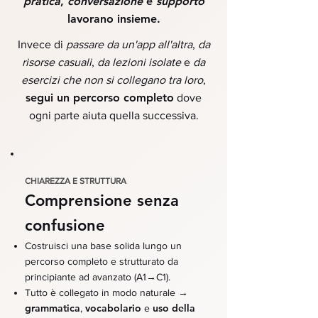
pratica
,
conversazione
e
supporto
lavorano insieme.​
Invece di
passare da un'app all'altra
,
da
risorse casuali
,
da lezioni isolate
e
da
esercizi che non si collegano tra loro
,
segui un percorso completo
dove
ogni parte aiuta quella successiva.
CHIAREZZA E STRUTTURA
Comprensione senza
confusione
Costruisci una base solida lungo un
percorso completo e strutturato da
→
principiante ad avanzato (A1
C1).
→
Tutto è collegato in modo naturale
grammatica
vocabolario
uso della
,
e